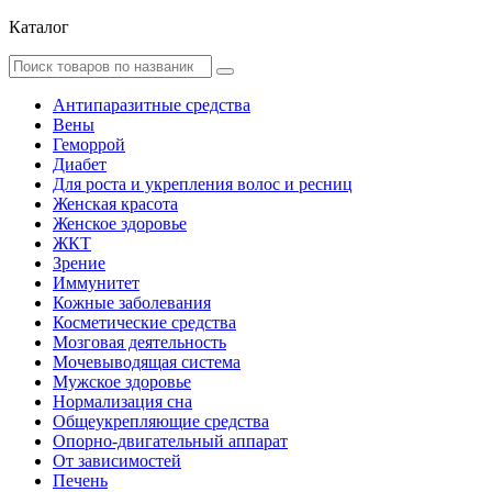
Каталог
Антипаразитные средства
Вены
Геморрой
Диабет
Для роста и укрепления волос и ресниц
Женская красота
Женское здоровье
ЖКТ
Зрение
Иммунитет
Кожные заболевания
Косметические средства
Мозговая деятельность
Мочевыводящая система
Мужское здоровье
Нормализация сна
Общеукрепляющие средства
Опорно-двигательный аппарат
От зависимостей
Печень