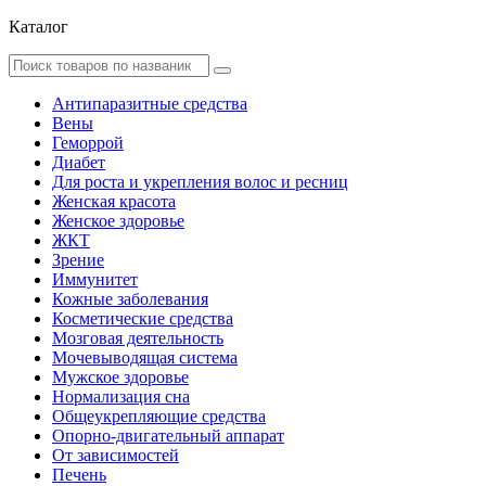
Каталог
Антипаразитные средства
Вены
Геморрой
Диабет
Для роста и укрепления волос и ресниц
Женская красота
Женское здоровье
ЖКТ
Зрение
Иммунитет
Кожные заболевания
Косметические средства
Мозговая деятельность
Мочевыводящая система
Мужское здоровье
Нормализация сна
Общеукрепляющие средства
Опорно-двигательный аппарат
От зависимостей
Печень