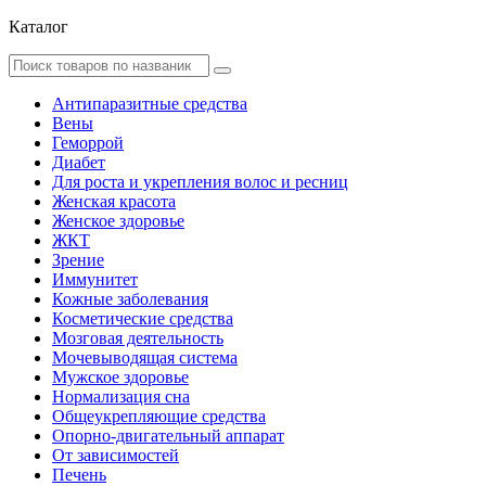
Каталог
Антипаразитные средства
Вены
Геморрой
Диабет
Для роста и укрепления волос и ресниц
Женская красота
Женское здоровье
ЖКТ
Зрение
Иммунитет
Кожные заболевания
Косметические средства
Мозговая деятельность
Мочевыводящая система
Мужское здоровье
Нормализация сна
Общеукрепляющие средства
Опорно-двигательный аппарат
От зависимостей
Печень