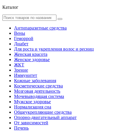
Каталог
Антипаразитные средства
Вены
Геморрой
Диабет
Для роста и укрепления волос и ресниц
Женская красота
Женское здоровье
ЖКТ
Зрение
Иммунитет
Кожные заболевания
Косметические средства
Мозговая деятельность
Мочевыводящая система
Мужское здоровье
Нормализация сна
Общеукрепляющие средства
Опорно-двигательный аппарат
От зависимостей
Печень