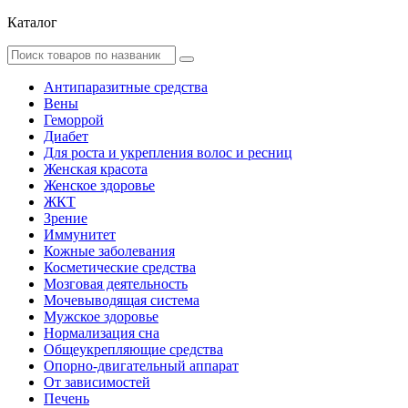
Каталог
Антипаразитные средства
Вены
Геморрой
Диабет
Для роста и укрепления волос и ресниц
Женская красота
Женское здоровье
ЖКТ
Зрение
Иммунитет
Кожные заболевания
Косметические средства
Мозговая деятельность
Мочевыводящая система
Мужское здоровье
Нормализация сна
Общеукрепляющие средства
Опорно-двигательный аппарат
От зависимостей
Печень