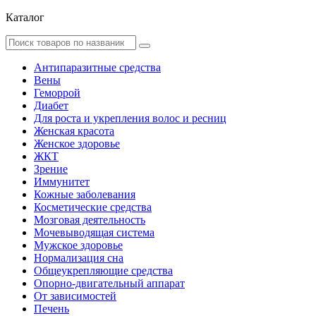
Каталог
Антипаразитные средства
Вены
Геморрой
Диабет
Для роста и укрепления волос и ресниц
Женская красота
Женское здоровье
ЖКТ
Зрение
Иммунитет
Кожные заболевания
Косметические средства
Мозговая деятельность
Мочевыводящая система
Мужское здоровье
Нормализация сна
Общеукрепляющие средства
Опорно-двигательный аппарат
От зависимостей
Печень