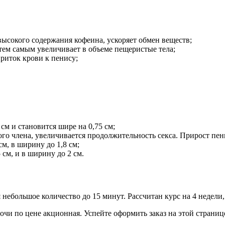
высокого содержания кофеина, ускоряет обмен веществ;
тем самым увеличивает в объеме пещеристые тела;
риток крови к пенису;
 см и становится шире на 0,75 см;
го члена, увеличивается продолжительность секса. Прирост пенис
м, в ширину до 1,8 см;
 см, и в ширину до 2 см.
 небольшое количество до 15 минут. Рассчитан курс на 4 недели,
Сочи по цене акционная. Успейте оформить заказ на этой страниц