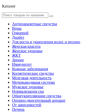
Каталог
Антипаразитные средства
Вены
Геморрой
Диабет
Для роста и укрепления волос и ресниц
Женская красота
Женское здоровье
ЖКТ
Зрение
Иммунитет
Кожные заболевания
Косметические средства
Мозговая деятельность
Мочевыводящая система
Мужское здоровье
Нормализация сна
Общеукрепляющие средства
Опорно-двигательный аппарат
От зависимостей
Печень