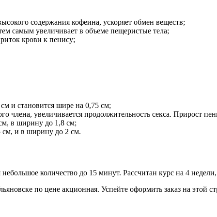
высокого содержания кофеина, ускоряет обмен веществ;
тем самым увеличивает в объеме пещеристые тела;
риток крови к пенису;
 см и становится шире на 0,75 см;
го члена, увеличивается продолжительность секса. Прирост пенис
м, в ширину до 1,8 см;
 см, и в ширину до 2 см.
 небольшое количество до 15 минут. Рассчитан курс на 4 недели,
льяновске по цене акционная. Успейте оформить заказ на этой ст