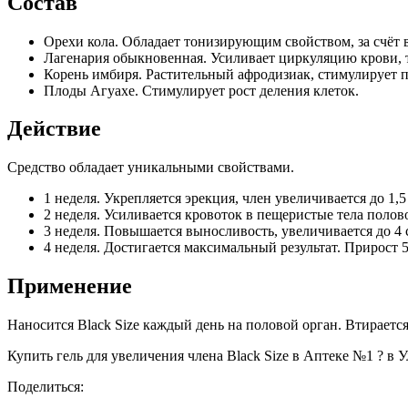
Состав
Орехи кола. Обладает тонизирующим свойством, за счёт 
Лагенария обыкновенная. Усиливает циркуляцию крови, 
Корень имбиря. Растительный афродизиак, стимулирует п
Плоды Агуахе. Стимулирует рост деления клеток.
Действие
Средство обладает уникальными свойствами.
1 неделя. Укрепляется эрекция, член увеличивается до 1,5
2 неделя. Усиливается кровоток в пещеристые тела полово
3 неделя. Повышается выносливость, увеличивается до 4 с
4 неделя. Достигается максимальный результат. Прирост 5
Применение
Наносится Black Size каждый день на половой орган. Втирается
Купить гель для увеличения члена Black Size в Аптеке №1 ? в У
Поделиться: