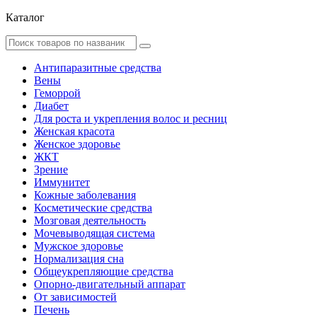
Каталог
Антипаразитные средства
Вены
Геморрой
Диабет
Для роста и укрепления волос и ресниц
Женская красота
Женское здоровье
ЖКТ
Зрение
Иммунитет
Кожные заболевания
Косметические средства
Мозговая деятельность
Мочевыводящая система
Мужское здоровье
Нормализация сна
Общеукрепляющие средства
Опорно-двигательный аппарат
От зависимостей
Печень