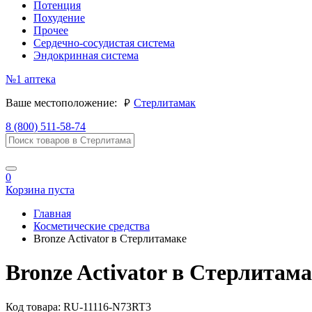
Потенция
Похудение
Прочее
Сердечно-сосудистая система
Эндокринная система
№1
аптека
руб.
Ваше местоположение:
Стерлитамак
8 (800) 511-58-74
0
Корзина пуста
Главная
Косметические средства
Bronze Activator в Стерлитамаке
Bronze Activator в Стерлитам
Код товара:
RU-11116-N73RT3