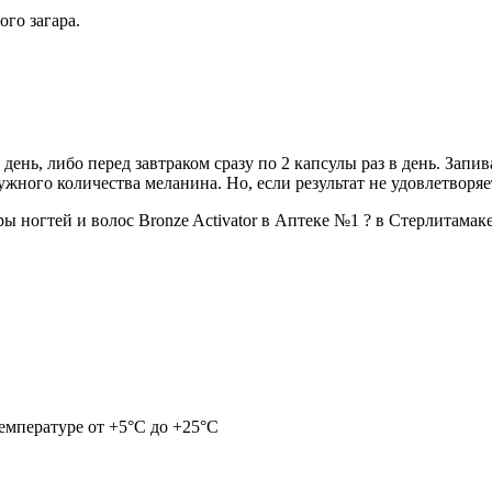
го загара.
день, либо перед завтраком сразу по 2 капсулы раз в день. Запи
жного количества меланина. Но, если результат не удовлетворяе
 ногтей и волос Bronze Activator в Аптеке №1 ? в Стерлитамаке
емпературе от +5°С до +25°С