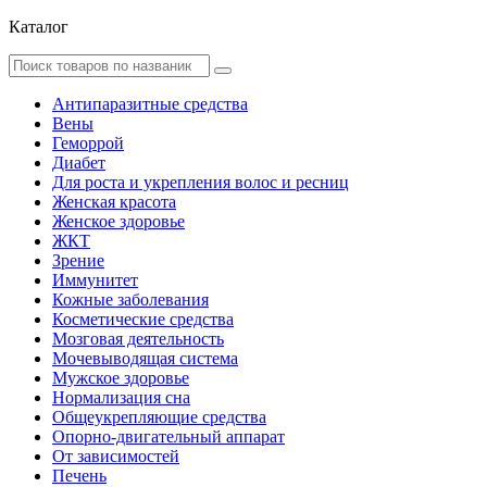
Каталог
Антипаразитные средства
Вены
Геморрой
Диабет
Для роста и укрепления волос и ресниц
Женская красота
Женское здоровье
ЖКТ
Зрение
Иммунитет
Кожные заболевания
Косметические средства
Мозговая деятельность
Мочевыводящая система
Мужское здоровье
Нормализация сна
Общеукрепляющие средства
Опорно-двигательный аппарат
От зависимостей
Печень