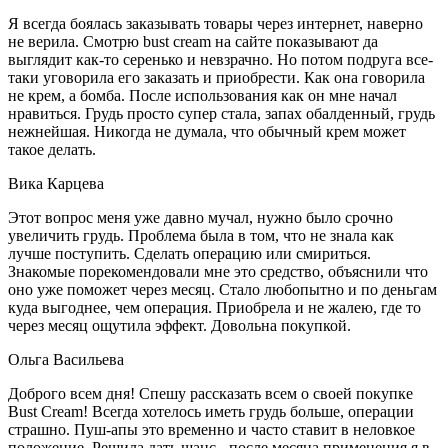
Я всегда боялась заказывать товары через интернет, наверно
не верила. Смотрю bust cream на сайте показывают да
выглядит как-то серенько и невзрачно. Но потом подруга все-
таки уговорила его заказать и приобрести. Как она говорила
не крем, а бомба. После использования как он мне начал
нравиться. Грудь просто супер стала, запах обалденный, грудь
нежнейшая. Никогда не думала, что обычный крем может
такое делать.
Вика Карцева
Этот вопрос меня уже давно мучал, нужно было срочно
увеличить грудь. Проблема была в том, что не знала как
лучше поступить. Сделать операцию или смириться.
Знакомые порекомендовали мне это средство, объяснили что
оно уже поможет через месяц. Стало любопытно и по деньгам
куда выгоднее, чем операция. Приобрела и не жалею, где то
через месяц ощутила эффект. Довольна покупкой.
Ольга Васильева
Доброго всем дня! Спешу рассказать всем о своей покупке
Bust Cream! Всегда хотелось иметь грудь больше, операции
страшно. Пуш-апы это временно и часто ставит в неловкое
положение. Решила дать шанс - после месяца применения я в