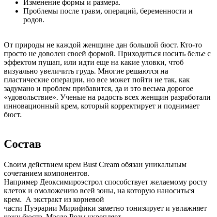
Изменение формы и размера.
Проблемы после травм, операций, беременности и
родов.
От природы не каждой женщине дан большой бюст. Кто-то
просто не доволен своей формой. Приходиться носить белье с
эффектом пушап, или идти еще на какие уловки, чтоб
визуально увеличить грудь. Многие решаются на
пластические операции, но все может пойти не так, как
задумано и проблем прибавится, да и это весьма дорогое
«удовольствие». Ученые на радость всех женщин разработали
инновационный крем, который корректирует и поднимает
бюст.
Состав
Своим действием крем Bust Cream обязан уникальным
сочетанием компонентов.
Например Деоксимироэстрол способствует желаемому росту
клеток и омоложению всей зоны, на которую наноситься
крем. А экстракт из корневой
части Пуэрарии Мирифики заметно тонизирует и увлажняет
кожу бюста. Масло Розы укрепляет