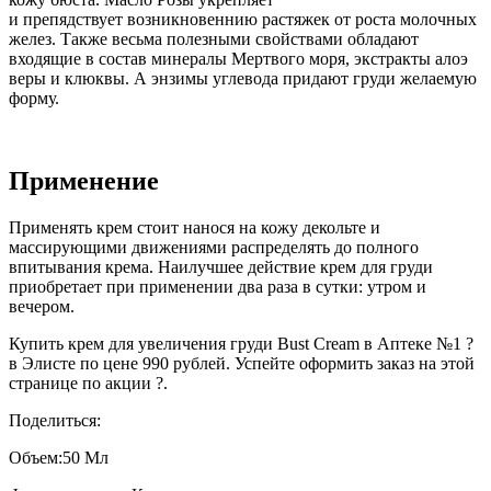
и препядствует возникновеннию растяжек от роста молочных
желез. Также весьма полезными свойствами обладают
входящие в состав минералы Мертвого моря, экстракты алоэ
веры и клюквы. А энзимы углевода придают груди желаемую
форму.
Применение
Применять крем стоит нанося на кожу декольте и
массирующими движениями распределять до полного
впитывания крема. Наилучшее действие крем для груди
приобретает при применении два раза в сутки: утром и
вечером.
Купить крем для увеличения груди Bust Cream в Аптеке №1 ?
в Элисте по цене 990 рублей. Успейте оформить заказ на этой
странице по акции ?.
Поделиться:
Объем:
50 Мл