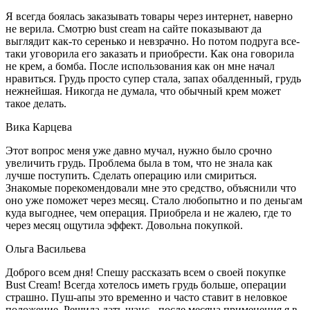
Я всегда боялась заказывать товары через интернет, наверно
не верила. Смотрю bust cream на сайте показывают да
выглядит как-то серенько и невзрачно. Но потом подруга все-
таки уговорила его заказать и приобрести. Как она говорила
не крем, а бомба. После использования как он мне начал
нравиться. Грудь просто супер стала, запах обалденный, грудь
нежнейшая. Никогда не думала, что обычный крем может
такое делать.
Вика Карцева
Этот вопрос меня уже давно мучал, нужно было срочно
увеличить грудь. Проблема была в том, что не знала как
лучше поступить. Сделать операцию или смириться.
Знакомые порекомендовали мне это средство, объяснили что
оно уже поможет через месяц. Стало любопытно и по деньгам
куда выгоднее, чем операция. Приобрела и не жалею, где то
через месяц ощутила эффект. Довольна покупкой.
Ольга Васильева
Доброго всем дня! Спешу рассказать всем о своей покупке
Bust Cream! Всегда хотелось иметь грудь больше, операции
страшно. Пуш-апы это временно и часто ставит в неловкое
положение. Решила дать шанс - после месяца применения я в