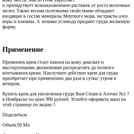
и препядствует возникновеннию растяжек от роста молочных
желез. Также весьма полезными свойствами обладают
входящие в состав минералы Мертвого моря, экстракты алоэ
веры и клюквы. А энзимы углевода придают груди желаемую
форму.
Применение
Применять крем стоит нанося на кожу декольте и
массирующими движениями распределять до полного
впитывания крема. Наилучшее действие крем для груди
приобретает при применении два раза в сутки: утром и
вечером.
Купить крем для увеличения груди Bust Cream в Аптеке №1 ?
в Ноябрьске по цене 990 рублей. Успейте оформить заказ на
этой странице по акции ?.
Поделиться:
Объем:
50 Мл