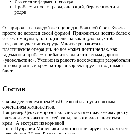
Изменение формы и размера.
Проблемы после травм, операций, беременности и
родов.
От природы не каждой женщине дан большой бюст. Кто-то
просто не доволен своей формой. Приходиться носить белье с
эффектом пушап, или идти еще на какие уловки, чтоб
визуально увеличить грудь. Многие решаются на
пластические операции, но все может пойти не так, как
задумано и проблем прибавится, да и это весьма дорогое
«удовольствие». Ученые на радость всех женщин разработали
инновационный крем, который корректирует и поднимает
бюст.
Состав
Своим действием крем Bust Cream обязан уникальным
сочетанием компонентов.
Например Деоксимироэстрол способствует желаемому росту
клеток и омоложению всей зоны, на которую наноситься
крем. А экстракт из корневой
части Пуэрарии Мирифики заметно тонизирует и увлажняет
кожу бюста. Масло Розы укрепляет