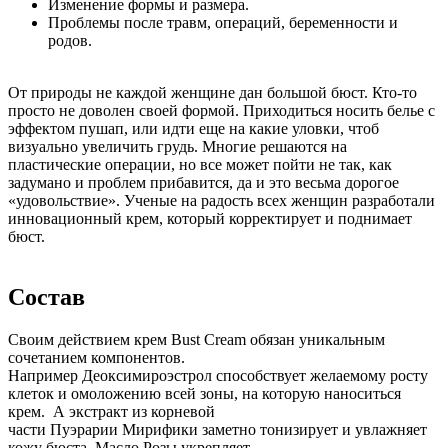
Изменение формы и размера.
Проблемы после травм, операций, беременности и
родов.
От природы не каждой женщине дан большой бюст. Кто-то
просто не доволен своей формой. Приходиться носить белье с
эффектом пушап, или идти еще на какие уловки, чтоб
визуально увеличить грудь. Многие решаются на
пластические операции, но все может пойти не так, как
задумано и проблем прибавится, да и это весьма дорогое
«удовольствие». Ученые на радость всех женщин разработали
инновационный крем, который корректирует и поднимает
бюст.
Состав
Своим действием крем Bust Cream обязан уникальным
сочетанием компонентов.
Например Деоксимироэстрол способствует желаемому росту
клеток и омоложению всей зоны, на которую наноситься
крем. А экстракт из корневой
части Пуэрарии Мирифики заметно тонизирует и увлажняет
кожу бюста. Масло Розы укрепляет