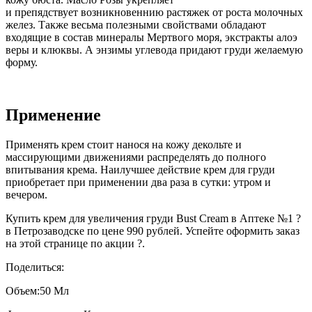
и препядствует возникновеннию растяжек от роста молочных
желез. Также весьма полезными свойствами обладают
входящие в состав минералы Мертвого моря, экстракты алоэ
веры и клюквы. А энзимы углевода придают груди желаемую
форму.
Применение
Применять крем стоит нанося на кожу декольте и
массирующими движениями распределять до полного
впитывания крема. Наилучшее действие крем для груди
приобретает при применении два раза в сутки: утром и
вечером.
Купить крем для увеличения груди Bust Cream в Аптеке №1 ?
в Петрозаводске по цене 990 рублей. Успейте оформить заказ
на этой странице по акции ?.
Поделиться:
Объем:
50 Мл