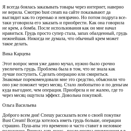
Я всегда боялась заказывать товары через интернет, наверно
не верила. Смотрю bust cream на сайте показывают да
выглядит как-то серенько и невзрачно. Но потом подруга все-
таки уговорила его заказать и приобрести. Как она говорила
не крем, а бомба. После использования как он мне начал
нравиться. Грудь просто супер стала, запах обалденный, грудь
нежнейшая. Никогда не думала, что обычный крем может
такое делать.
Вика Карцева
Этот вопрос меня уже давно мучал, нужно было срочно
увеличить грудь. Проблема была в том, что не знала как
лучше поступить. Сделать операцию или смириться.
Знакомые порекомендовали мне это средство, объяснили что
оно уже поможет через месяц. Стало любопытно и по деньгам
куда выгоднее, чем операция. Приобрела и не жалею, где то
через месяц ощутила эффект. Довольна покупкой.
Ольга Васильева
Доброго всем дня! Спешу рассказать всем о своей покупке
Bust Cream! Всегда хотелось иметь грудь больше, операции
страшно. Пуш-апы это временно и часто ставит в неловкое
положение. Решила дать шанс - после месяца применения я в