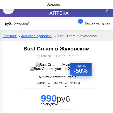
№1
Закрыть
АПТЕКА
0
Корзина пуста
руб.
Жуковский
Главная
Женское здоровье
Bust Cream в Жуковском
Bust Cream в Жуковском
Код товара:
RU-20571-P86NI2
СКИДКА
-50%
ДО КОНЦА АКЦИИ ОСТАЛОСЬ:
ЧАСОВ
МИНУТ
СЕКУНД
990
руб.
СО СКИДКОЙ