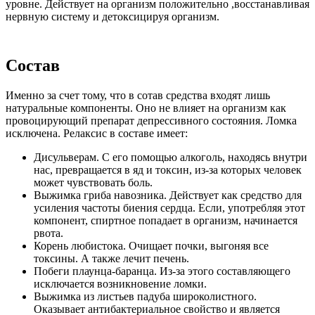
уровне. Действует на организм положительно ,восстанавливая
нервную систему и детоксицируя организм.
Состав
Именно за счет тому, что в сотав средства входят лишь
натуральные компоненты. Оно не влияет на организм как
провоцирующий препарат депрессивного состояния. Ломка
исключена. Релаксис в составе имеет:
Дисульверам. С его помощью алкоголь, находясь внутри
нас, превращается в яд и токсин, из-за которых человек
может чувствовать боль.
Выжимка гриба навозника. Действует как средство для
усиления частоты биения сердца. Если, употребляя этот
компонент, спиртное попадает в организм, начинается
рвота.
Корень любистока. Очищает почки, выгоняя все
токсины. А также лечит печень.
Побеги плаунца-баранца. Из-за этого составляющего
исключается возникновение ломки.
Выжимка из листьев падуба широколистного.
Оказывает антибактериальное свойство и является