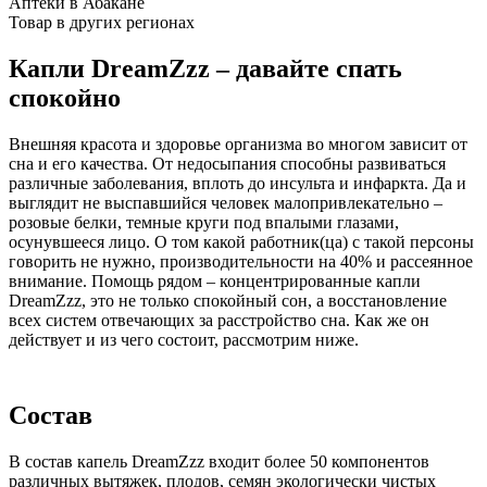
Аптеки в Абакане
Товар в других регионах
Капли DreamZzz – давайте спать
спокойно
Внешняя красота и здоровье организма во многом зависит от
сна и его качества. От недосыпания способны развиваться
различные заболевания, вплоть до инсульта и инфаркта. Да и
выглядит не выспавшийся человек малопривлекательно –
розовые белки, темные круги под впалыми глазами,
осунувшееся лицо. О том какой работник(ца) с такой персоны
говорить не нужно, производительности на 40% и рассеянное
внимание. Помощь рядом – концентрированные капли
DreamZzz, это не только спокойный сон, а восстановление
всех систем отвечающих за расстройство сна. Как же он
действует и из чего состоит, рассмотрим ниже.
Состав
В состав капель DreamZzz входит более 50 компонентов
различных вытяжек, плодов, семян экологически чистых