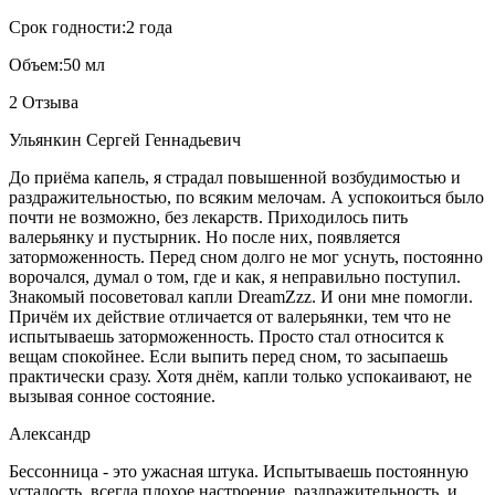
Срок годности:
2 года
Объем:
50 мл
2 Отзыва
Ульянкин Сергей Геннадьевич
До приёма капель, я страдал повышенной возбудимостью и
раздражительностью, по всяким мелочам. А успокоиться было
почти не возможно, без лекарств. Приходилось пить
валерьянку и пустырник. Но после них, появляется
заторможенность. Перед сном долго не мог уснуть, постоянно
ворочался, думал о том, где и как, я неправильно поступил.
Знакомый посоветовал капли DreamZzz. И они мне помогли.
Причём их действие отличается от валерьянки, тем что не
испытываешь заторможенность. Просто стал относится к
вещам спокойнее. Если выпить перед сном, то засыпаешь
практически сразу. Хотя днём, капли только успокаивают, не
вызывая сонное состояние.
Александр
Бессонница - это ужасная штука. Испытываешь постоянную
усталость, всегда плохое настроение, раздражительность, и