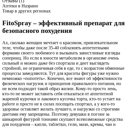
Отзывы (1)
Аптеки в Назрани
Товар в других регионах
FitoSpray – эффективный препарат для
безопасного похудения
Ах, сколько женщин мечтает о красивом, привлекательном
теле, чтобы даже после 35-40 соблазнять аппетитными
формами своего любимого и вызывать завистливые взгляды
соперниц. Но если в юности метаболизм в организме очень
сильный и можно даже без спортзала и диет выглядеть
стройной, не ограничивая себя в еде, то с возрастом обменные
процессы замедляются. Тут для красоты фигуры уже нужно
немножко «попотеть». Конечно, все знают об эффективности
физических нагрузок и принципов правильного питания, но
не всем подходит такой образ жизни. Кому-то просто лень,
кто-то не может заставить себя отказаться от аппетитной
жареной курочки и лакомого кусочка торта, кто-то устает на
работе и просто не в силах посещать спортзал, а у кого-то
здоровье оставляет желать лучшего, и нагрузки со строгими
диетами ему запрещены. Поэтому девушки в погоне за
шикарной фигурой тоннами скупают всевозможные средства
для похудения – капли, таблетки, гели, мази, кремы, чаи и