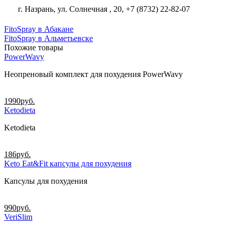
г. Назрань, ул. Солнечная , 20, +7 (8732) 22-82-07
FitoSpray в Абакане
FitoSpray в Альметьевске
Похожие товары
PowerWavy
Неопреновый комплект для похудения PowerWavy
1990
руб.
Ketodieta
Ketodieta
186
руб.
Keto Eat&Fit капсулы для похудения
Капсулы для похудения
990
руб.
VeriSlim