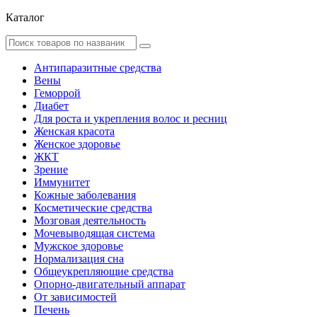
Каталог
Антипаразитные средства
Вены
Геморрой
Диабет
Для роста и укрепления волос и ресниц
Женская красота
Женское здоровье
ЖКТ
Зрение
Иммунитет
Кожные заболевания
Косметические средства
Мозговая деятельность
Мочевыводящая система
Мужское здоровье
Нормализация сна
Общеукрепляющие средства
Опорно-двигательный аппарат
От зависимостей
Печень