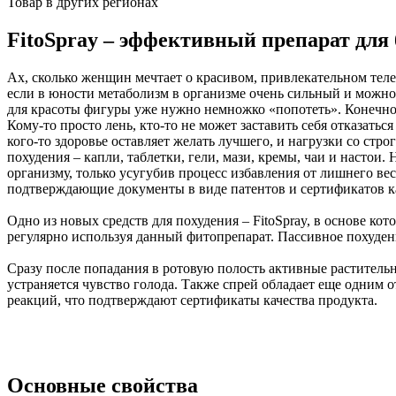
Товар в других регионах
FitoSpray – эффективный препарат для 
Ах, сколько женщин мечтает о красивом, привлекательном тел
если в юности метаболизм в организме очень сильный и можно д
для красоты фигуры уже нужно немножко «попотеть». Конечно,
Кому-то просто лень, кто-то не может заставить себя отказаться
кого-то здоровье оставляет желать лучшего, и нагрузки со с
похудения – капли, таблетки, гели, мази, кремы, чаи и настои
организму, только усугубив процесс избавления от лишнего в
подтверждающие документы в виде патентов и сертификатов ка
Одно из новых средств для похудения – FitoSpray, в основе ко
регулярно используя данный фитопрепарат. Пассивное похудени
Сразу после попадания в ротовую полость активные растительн
устраняется чувство голода. Также спрей обладает еще одним 
реакций, что подтверждают сертификаты качества продукта.
Основные свойства