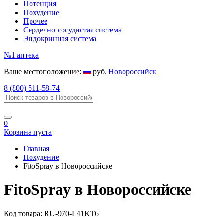
Потенция
Похудение
Прочее
Сердечно-сосудистая система
Эндокринная система
№1
аптека
Ваше местоположение:
руб.
Новороссийск
8 (800) 511-58-74
0
Корзина пуста
Главная
Похудение
FitoSpray в Новороссийске
FitoSpray в Новороссийске
Код товара:
RU-970-L41KT6