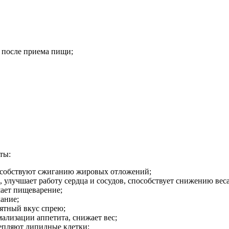
 после приема пищи;
ты:
особствуют сжиганию жировых отложений;
 улучшает работу сердца и сосудов, способствует снижению веса
ает пищеварение;
ание;
иятный вкус спрею;
мализации аппетита, снижает вес;
епляют липидные клетки;