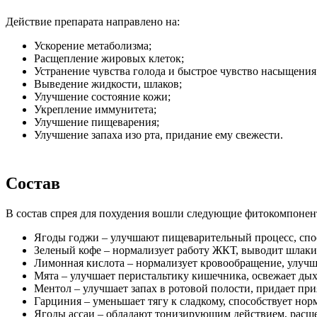
Действие препарата направлено на:
Ускорение метаболизма;
Расщепление жировых клеток;
Устранение чувства голода и быстрое чувство насыщения
Выведение жидкости, шлаков;
Улучшение состояние кожи;
Укрепление иммунитета;
Улучшение пищеварения;
Улучшение запаха изо рта, придание ему свежести.
Состав
В состав спрея для похудения вошли следующие фитокомпонен
Ягоды годжи – улучшают пищеварительный процесс, сп
Зеленый кофе – нормализует работу ЖКТ, выводит шлаки,
Лимонная кислота – нормализует кровообращение, улучш
Мята – улучшает перистальтику кишечника, освежает дых
Ментол – улучшает запах в ротовой полости, придает пр
Гарциния – уменьшает тягу к сладкому, способствует нор
Ягоды ассаи – обладают тонизирующим действием, расщ