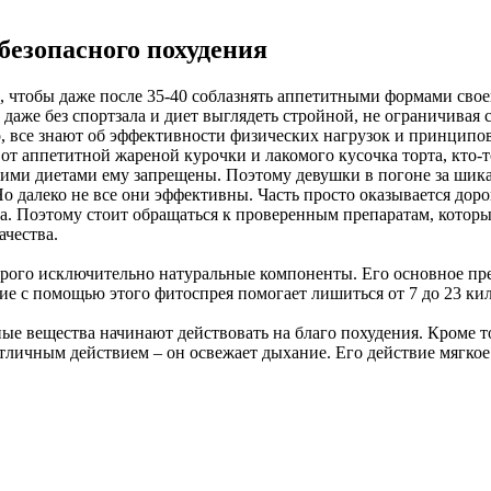
безопасного похудения
е, чтобы даже после 35-40 соблазнять аппетитными формами сво
аже без спортзала и диет выглядеть стройной, не ограничивая с
 все знают об эффективности физических нагрузок и принципов 
 от аппетитной жареной курочки и лакомого кусочка торта, кто-то
трогими диетами ему запрещены. Поэтому девушки в погоне за ш
. Но далеко не все они эффективны. Часть просто оказывается д
еса. Поэтому стоит обращаться к проверенным препаратам, кото
чества.
торого исключительно натуральные компоненты. Его основное пре
е с помощью этого фитоспрея помогает лишиться от 7 до 23 кило
ые вещества начинают действовать на благо похудения. Кроме то
отличным действием – он освежает дыхание. Его действие мягко