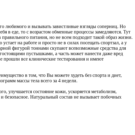
его любимого и вызывать завистливые взгляды соперниц. Но
ебя в еде, то с возрастом обменные процессы замедляются. Тут
правильного питания, но не всем подходит такой образ жизни.
 устает на работе и просто не в силах посещать спортзал, а у
икарной фигурой тоннами скупают всевозможные средства для
орогостоящими пустышками, а часть может нанести даже вред
рые прошли все клинические тестирования и имеют
имущество в том, что Вы можете худеть без спорта и диет,
грамм массы тела всего за 4 недели.
го, улучшается состояние кожи, ускоряется метаболизм,
е и безопасное. Натуральный состав не вызывает побочных