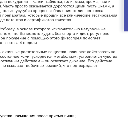
ля похудения – капли, таблетки, гели, мази, кремы, чаи и
ы. Часть просто оказывается дорогостоящими пустышками, а
, только усугубив процесс избавления от лишнего веса.
 препаратам, которые прошли все клинические тестирования
е патентов и сертификатов качества.
itoSpray, в основе которого исключительно натуральные
 том, что Вы можете худеть без спорта и диет, регулярно
ное похудение с помощью этого фитоспрея помогает
 всего за 4 недели.
ь активные растительные вещества начинают действовать на
 состояние кожи, ускоряется метаболизм, устраняется чувство
 отличным действием – он освежает дыхание. Его действие
в не вызывает побочных реакций, что подтверждают
 чувство насыщения после приема пищи;