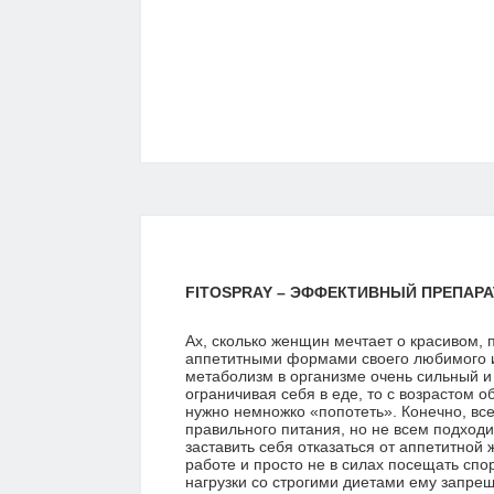
FITOSPRAY – ЭФФЕКТИВНЫЙ ПРЕПАР
Ах, сколько женщин мечтает о красивом, 
аппетитными формами своего любимого и 
метаболизм в организме очень сильный и 
ограничивая себя в еде, то с возрастом 
нужно немножко «попотеть». Конечно, вс
правильного питания, но не всем подходит
заставить себя отказаться от аппетитной ж
работе и просто не в силах посещать спор
нагрузки со строгими диетами ему запре