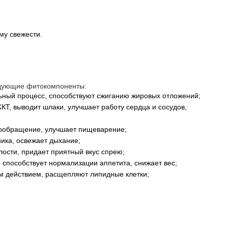
му свежести.
едующие фитокомпоненты:
ный процесс, способствуют сжиганию жировых отложений;
Т, выводит шлаки, улучшает работу сердца и сосудов,
вообращение, улучшает пищеварение;
ика, освежает дыхание;
лости, придает приятный вкус спрею;
, способствует нормализации аппетита, снижает вес;
м действием, расщепляют липидные клетки;