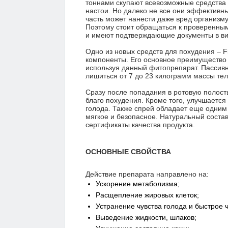
тоннами скупают всевозможные средства д
настои. Но далеко не все они эффективн
часть может нанести даже вред организму
Поэтому стоит обращаться к проверенным
и имеют подтверждающие документы в вид
Одно из новых средств для похудения – F
компоненты. Его основное преимущество в
используя данный фитопрепарат. Пассив
лишиться от 7 до 23 килограмм массы тела
Сразу после попадания в ротовую полост
благо похудения. Кроме того, улучшается
голода. Также спрей обладает еще одним
мягкое и безопасное. Натуральный соста
сертификаты качества продукта.
ОСНОВНЫЕ СВОЙСТВА
Действие препарата направлено на:
Ускорение метаболизма;
Расщепление жировых клеток;
Устранение чувства голода и быстрое
Выведение жидкости, шлаков;