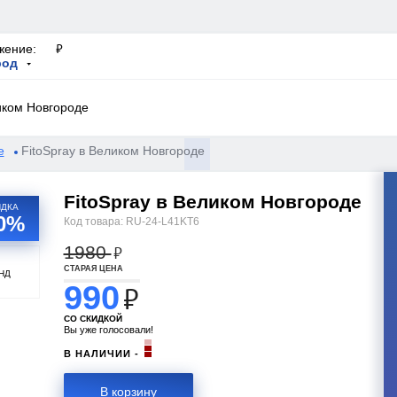
руб.
жение:
род
е
FitoSpray в Великом Новгороде
FitoSpray в Великом Новгороде
ИДКА
50%
Код товара:
RU-24-L41KT6
1980
руб.
СТАРАЯ ЦЕНА
НД
990
руб.
СО СКИДКОЙ
Вы уже голосовали!
В НАЛИЧИИ -
В корзину