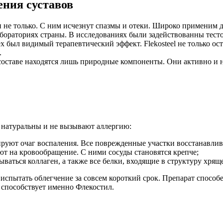
ения суставов
и и не только. С ним исчезнут спазмы и отеки. Широко применим д
бораториях страны. В исследованиях были задействованны тест
 был видимый терапевтический эффект. Flekosteel не только ост
.
о в составе находятся лишь природные компоненты. Они активно 
ю натуральны и не вызывают аллергию:
кируют очаг воспаления. Все поврежденные участки восстанавлив
т на кровообращение. С ними сосуды становятся крепче;
ваться коллаген, а также все белки, входящие в структуру хрящ
спытать облегчение за совсем короткий срок. Препарат способе
й способствует именно Флекостил.