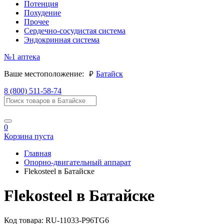
Потенция
Похудение
Прочее
Сердечно-сосудистая система
Эндокринная система
№1
аптека
руб.
Ваше местоположение:
Батайск
8 (800) 511-58-74
0
Корзина пуста
Главная
Опорно-двигательный аппарат
Flekosteel в Батайске
Flekosteel в Батайске
Код товара:
RU-11033-P96TG6