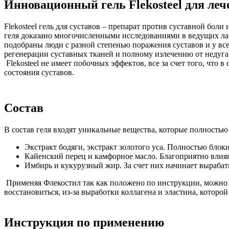
Инновационный гель Flekosteel для леч
Flekosteel гель для суставов – препарат против суставной бол
геля доказано многочисленными исследованиями в ведущих ла
подобраны люди с разной степенью поражения суставов и у всех
регенерации суставных тканей и полному излечению от недуга
Flekosteel не имеет побочных эффектов, все за счет того, чт
состояния суставов.
Состав
В состав геля входят уникальные вещества, которые полность
Экстракт бодяги, экстракт золотого уса. Полностью бло
Кайенский перец и камфорное масло. Благоприятно влияю
Имбирь и кукурузный жир. За счет них начинает вырабаты
Применяя Флекостил так как положено по инструкции, можно и
восстановиться, из-за выработки коллагена и эластина, которо
Инструкция по применению