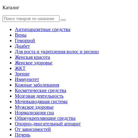
Каталог
Антипаразитные средства
Вены
Геморрой
Диабет
Для роста и укрепления волос и ресниц
Женская красота
Женское здоровье
ЖКТ
Зрение
Иммунитет
Кожные заболевания
Косметические средства
Мозговая деятельность
Мочевыводящая система
Мужское здоровье
Нормализация сна
Общеукрепляющие средства
Опорно-двигательный аппарат
От зависимостей
Печень