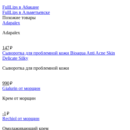
FullLips в Абакане
FullLips в Альметьевске
Похожие товары
Adapalex
Adapalex
руб.
147
Сыворотка для проблемной кожи Bioaqua Anti Acne Skin
Delicate Silky
Сыворотка для проблемной кожи
руб.
990
Gialurin от морщин
Крем от морщин
руб.
-1
Rechiol от морщин
Омолаживающий крем