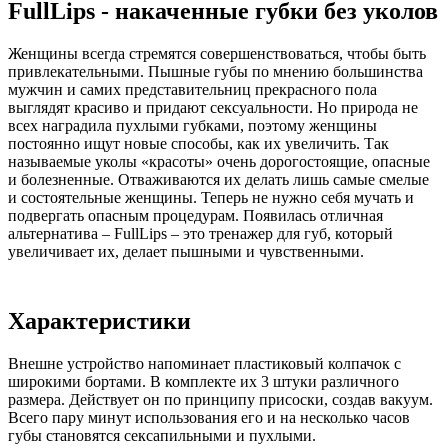
FullLips - накаченные губки без уколов
Женщины всегда стремятся совершенствоваться, чтобы быть
привлекательными. Пышные губы по мнению большинства
мужчин и самих представительниц прекрасного пола
выглядят красиво и придают сексуальности. Но природа не
всех наградила пухлыми губками, поэтому женщины
постоянно ищут новые способы, как их увеличить. Так
называемые уколы «красоты» очень дорогостоящие, опасные
и болезненные. Отваживаются их делать лишь самые смелые
и состоятельные женщины. Теперь не нужно себя мучать и
подвергать опасным процедурам. Появилась отличная
альтернатива – FullLips – это тренажер для губ, который
увеличивает их, делает пышными и чувственными.
Характеристики
Внешне устройство напоминает пластиковый колпачок с
широкими бортами. В комплекте их 3 штуки различного
размера. Действует он по принципу присоски, создав вакуум.
Всего пару минут использования его и на несколько часов
губы становятся сексапильными и пухлыми.