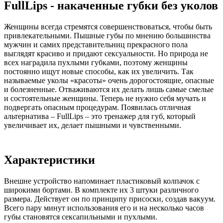
FullLips - накаченные губки без уколов
Женщины всегда стремятся совершенствоваться, чтобы быть
привлекательными. Пышные губы по мнению большинства
мужчин и самих представительниц прекрасного пола
выглядят красиво и придают сексуальности. Но природа не
всех наградила пухлыми губками, поэтому женщины
постоянно ищут новые способы, как их увеличить. Так
называемые уколы «красоты» очень дорогостоящие, опасные
и болезненные. Отваживаются их делать лишь самые смелые
и состоятельные женщины. Теперь не нужно себя мучать и
подвергать опасным процедурам. Появилась отличная
альтернатива – FullLips – это тренажер для губ, который
увеличивает их, делает пышными и чувственными.
Характеристики
Внешне устройство напоминает пластиковый колпачок с
широкими бортами. В комплекте их 3 штуки различного
размера. Действует он по принципу присоски, создав вакуум.
Всего пару минут использования его и на несколько часов
губы становятся сексапильными и пухлыми.