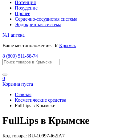
Потенция
Похудение
Прочее
Сердечно-сосудистая система
Эндокринная система
№1
аптека
руб.
Ваше местоположение:
Крымск
8 (800) 511-58-74
0
Корзина пуста
Главная
Косметические средства
FullLips в Крымске
FullLips в Крымске
Код товара:
RU-10997-I62IA7