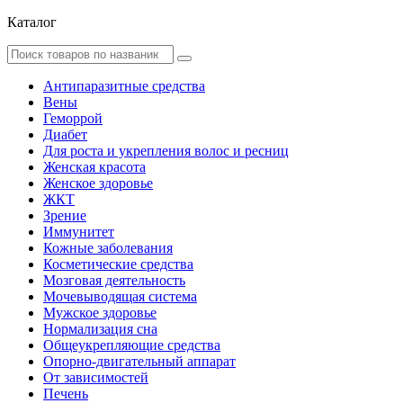
Каталог
Антипаразитные средства
Вены
Геморрой
Диабет
Для роста и укрепления волос и ресниц
Женская красота
Женское здоровье
ЖКТ
Зрение
Иммунитет
Кожные заболевания
Косметические средства
Мозговая деятельность
Мочевыводящая система
Мужское здоровье
Нормализация сна
Общеукрепляющие средства
Опорно-двигательный аппарат
От зависимостей
Печень