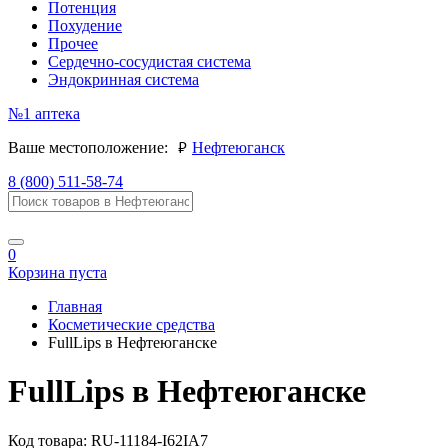
Потенция
Похудение
Прочее
Сердечно-сосудистая система
Эндокринная система
№1
аптека
руб.
Ваше местоположение:
Нефтеюганск
8 (800) 511-58-74
0
Корзина пуста
Главная
Косметические средства
FullLips в Нефтеюганске
FullLips в Нефтеюганске
Код товара:
RU-11184-I62IA7