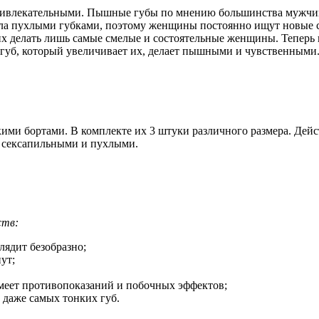
привлекательными. Пышные губы по мнению большинства мужчин
ила пухлыми губками, поэтому женщины постоянно ищут новые с
х делать лишь самые смелые и состоятельные женщины. Теперь 
ля губ, который увеличивает их, делает пышными и чувственными
ми бортами. В комплекте их 3 штуки различного размера. Дейст
ся сексапильными и пухлыми.
ств:
лядит безобразно;
ут;
имеет противопоказаний и побочных эффектов;
 даже самых тонких губ.