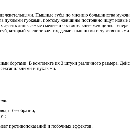
привлекательными. Пышные губы по мнению большинства мужчин
ила пухлыми губками, поэтому женщины постоянно ищут новые с
х делать лишь самые смелые и состоятельные женщины. Теперь 
ля губ, который увеличивает их, делает пышными и чувственными
ми бортами. В комплекте их 3 штуки различного размера. Дейст
ся сексапильными и пухлыми.
ств:
лядит безобразно;
ут;
имеет противопоказаний и побочных эффектов;