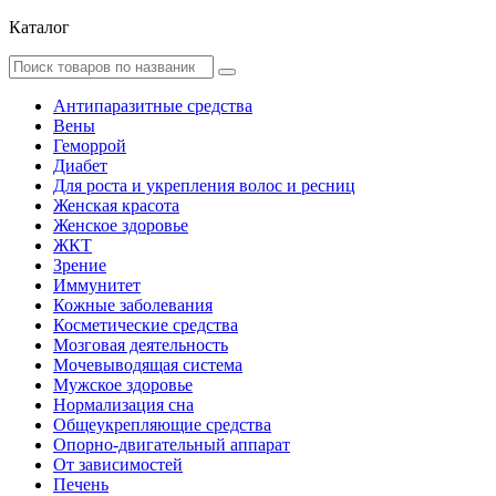
Каталог
Антипаразитные средства
Вены
Геморрой
Диабет
Для роста и укрепления волос и ресниц
Женская красота
Женское здоровье
ЖКТ
Зрение
Иммунитет
Кожные заболевания
Косметические средства
Мозговая деятельность
Мочевыводящая система
Мужское здоровье
Нормализация сна
Общеукрепляющие средства
Опорно-двигательный аппарат
От зависимостей
Печень