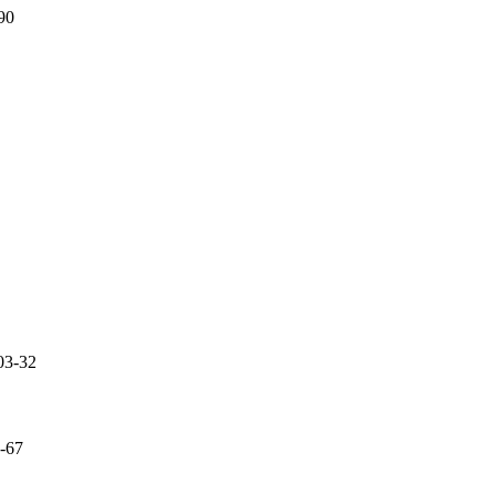
90
03-32
-67