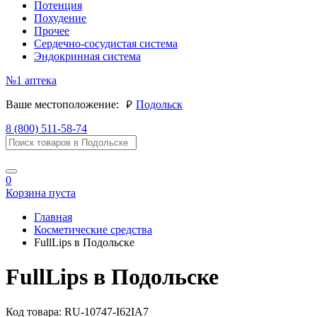
Потенция
Похудение
Прочее
Сердечно-сосудистая система
Эндокринная система
№1
аптека
руб.
Ваше местоположение:
Подольск
8 (800) 511-58-74
0
Корзина пуста
Главная
Косметические средства
FullLips в Подольске
FullLips в Подольске
Код товара:
RU-10747-I62IA7