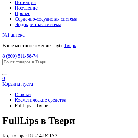
Потенция
Похудение
Прочее
Сердечно-сосудистая система
Эндокринная система
№1
аптека
Ваше местоположение:
руб.
Тверь
8 (800) 511-58-74
0
Корзина пуста
Главная
Косметические средства
FullLips в Твери
FullLips в Твери
Код товара:
RU-14-I62IA7