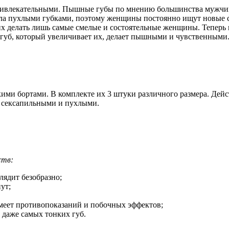
привлекательными. Пышные губы по мнению большинства мужчин
ила пухлыми губками, поэтому женщины постоянно ищут новые с
х делать лишь самые смелые и состоятельные женщины. Теперь 
ля губ, который увеличивает их, делает пышными и чувственными
ми бортами. В комплекте их 3 штуки различного размера. Дейст
ся сексапильными и пухлыми.
ств:
лядит безобразно;
ут;
имеет противопоказаний и побочных эффектов;
 даже самых тонких губ.