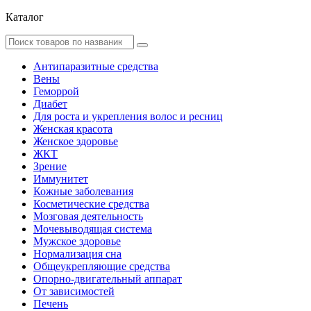
Каталог
Антипаразитные средства
Вены
Геморрой
Диабет
Для роста и укрепления волос и ресниц
Женская красота
Женское здоровье
ЖКТ
Зрение
Иммунитет
Кожные заболевания
Косметические средства
Мозговая деятельность
Мочевыводящая система
Мужское здоровье
Нормализация сна
Общеукрепляющие средства
Опорно-двигательный аппарат
От зависимостей
Печень