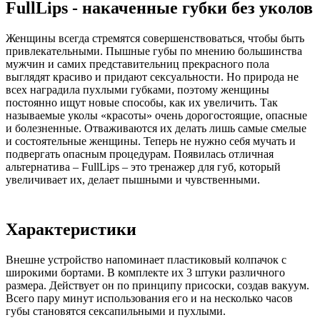
FullLips - накаченные губки без уколов
Женщины всегда стремятся совершенствоваться, чтобы быть
привлекательными. Пышные губы по мнению большинства
мужчин и самих представительниц прекрасного пола
выглядят красиво и придают сексуальности. Но природа не
всех наградила пухлыми губками, поэтому женщины
постоянно ищут новые способы, как их увеличить. Так
называемые уколы «красоты» очень дорогостоящие, опасные
и болезненные. Отваживаются их делать лишь самые смелые
и состоятельные женщины. Теперь не нужно себя мучать и
подвергать опасным процедурам. Появилась отличная
альтернатива – FullLips – это тренажер для губ, который
увеличивает их, делает пышными и чувственными.
Характеристики
Внешне устройство напоминает пластиковый колпачок с
широкими бортами. В комплекте их 3 штуки различного
размера. Действует он по принципу присоски, создав вакуум.
Всего пару минут использования его и на несколько часов
губы становятся сексапильными и пухлыми.