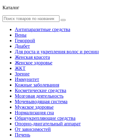
Каталог
Антипаразитные средства
Вены
Геморрой
Диабет
Для роста и укрепления волос и ресниц
Женская красота
Женское здоровье
ЖКТ
Зрение
Иммунитет
Кожные заболевания
Косметические средства
Мозговая деятельность
Мочевыводящая система
Мужское здоровье
Нормализация сна
Общеукрепляющие средства
Опорно-двигательный аппарат
От зависимостей
Печень