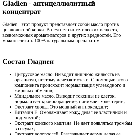
Gladien - антицеллюлитный
концентрат
Gladien - этот продукт представляет собой масло против
целлюлитной корки. В нем нет синтетических веществ,
всевозможных ароматизаторов и других вредностей. Его
можно считать 100% натуральным препаратом.
Состав Гладиен
Цитрусовое масло. Выводит лишнюю жидкость из
организма, поэтому исчезают отеки. С помощью этого
компонента происходит нормализация углеводного и
жировых обменов;
Миндальное масло. Выводит токсины из клеток,
нормализует кровообращение, понижает холестерин;
Экстракт хвоща. Это мощный антиоксидант;
Витамин Е. Омолаживает кожу, делая ее эластичной и
подтянутой;
Экстракт конского каштана. Не дает появляться тромбам
в сосудах;
Экстракт водорослей. Разглаживает дерму, делая ее