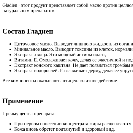
Gladien - этот продукт представляет собой масло против целл
натуральным препаратом.
Состав Гладиен
Цитрусовое масло. Выводит лишнюю жидкость из организ
Миндальное масло. Выводит токсины из клеток, нормали
Экстракт хвоща. Это мощный антиоксидант;
Витамин Е. Омолаживает кожу, делая ее эластичной и по
Экстракт конского каштана. Не дает появляться тромбам в
Экстракт водорослей. Разглаживает дерму, делая ее упруг
Все компоненты оказывают антицеллюлитное действие.
Применение
Преимущества препарата:
При первом нанесении концентрата жиры расщепляются и
Кожа вновь обретет подтянутый и здоровый вид.