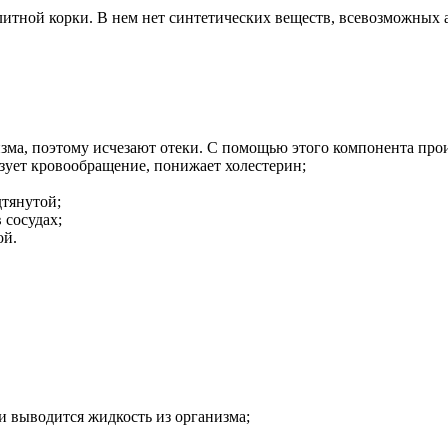
юлитной корки. В нем нет синтетических веществ, всевозможных
ма, поэтому исчезают отеки. С помощью этого компонента про
зует кровообращение, понижает холестерин;
дтянутой;
 сосудах;
ой.
 выводится жидкость из организма;