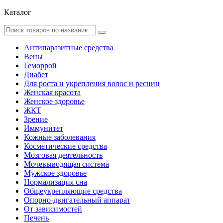
Каталог
Антипаразитные средства
Вены
Геморрой
Диабет
Для роста и укрепления волос и ресниц
Женская красота
Женское здоровье
ЖКТ
Зрение
Иммунитет
Кожные заболевания
Косметические средства
Мозговая деятельность
Мочевыводящая система
Мужское здоровье
Нормализация сна
Общеукрепляющие средства
Опорно-двигательный аппарат
От зависимостей
Печень