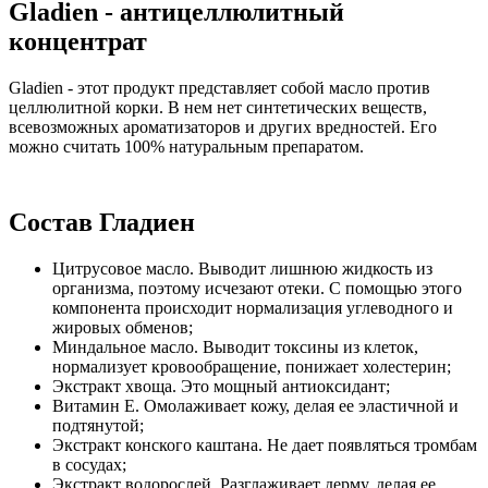
Gladien - антицеллюлитный
концентрат
Gladien - этот продукт представляет собой масло против
целлюлитной корки. В нем нет синтетических веществ,
всевозможных ароматизаторов и других вредностей. Его
можно считать 100% натуральным препаратом.
Состав Гладиен
Цитрусовое масло. Выводит лишнюю жидкость из
организма, поэтому исчезают отеки. С помощью этого
компонента происходит нормализация углеводного и
жировых обменов;
Миндальное масло. Выводит токсины из клеток,
нормализует кровообращение, понижает холестерин;
Экстракт хвоща. Это мощный антиоксидант;
Витамин Е. Омолаживает кожу, делая ее эластичной и
подтянутой;
Экстракт конского каштана. Не дает появляться тромбам
в сосудах;
Экстракт водорослей. Разглаживает дерму, делая ее