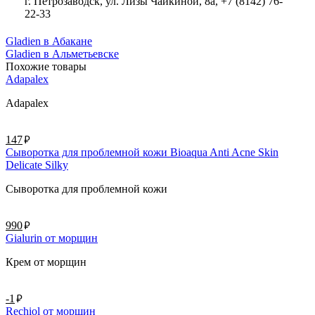
г. Петрозаводск, ул. Лизы Чайкиной, 8а, +7 (8142) 76-
22-33
Gladien в Абакане
Gladien в Альметьевске
Похожие товары
Adapalex
Adapalex
руб.
147
Сыворотка для проблемной кожи Bioaqua Anti Acne Skin
Delicate Silky
Сыворотка для проблемной кожи
руб.
990
Gialurin от морщин
Крем от морщин
руб.
-1
Rechiol от морщин