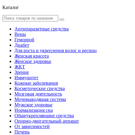
Каталог
Антипаразитные средства
Вены
Геморрой
Диабет
Для роста и укрепления волос и ресниц
Женская красота
Женское здоровье
ЖКТ
Зрение
Иммунитет
Кожные заболевания
Косметические средства
Мозговая деятельность
Мочевыводящая система
Мужское здоровье
Нормализация сна
Общеукрепляющие средства
Опорно-двигательный аппарат
От зависимостей
Печень