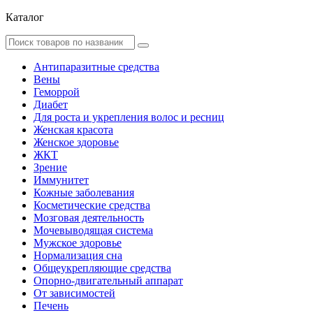
Каталог
Антипаразитные средства
Вены
Геморрой
Диабет
Для роста и укрепления волос и ресниц
Женская красота
Женское здоровье
ЖКТ
Зрение
Иммунитет
Кожные заболевания
Косметические средства
Мозговая деятельность
Мочевыводящая система
Мужское здоровье
Нормализация сна
Общеукрепляющие средства
Опорно-двигательный аппарат
От зависимостей
Печень