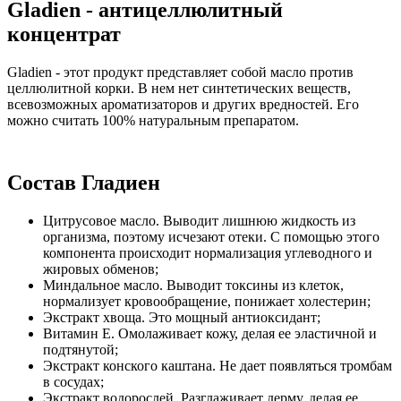
Gladien - антицеллюлитный
концентрат
Gladien - этот продукт представляет собой масло против
целлюлитной корки. В нем нет синтетических веществ,
всевозможных ароматизаторов и других вредностей. Его
можно считать 100% натуральным препаратом.
Состав Гладиен
Цитрусовое масло. Выводит лишнюю жидкость из
организма, поэтому исчезают отеки. С помощью этого
компонента происходит нормализация углеводного и
жировых обменов;
Миндальное масло. Выводит токсины из клеток,
нормализует кровообращение, понижает холестерин;
Экстракт хвоща. Это мощный антиоксидант;
Витамин Е. Омолаживает кожу, делая ее эластичной и
подтянутой;
Экстракт конского каштана. Не дает появляться тромбам
в сосудах;
Экстракт водорослей. Разглаживает дерму, делая ее