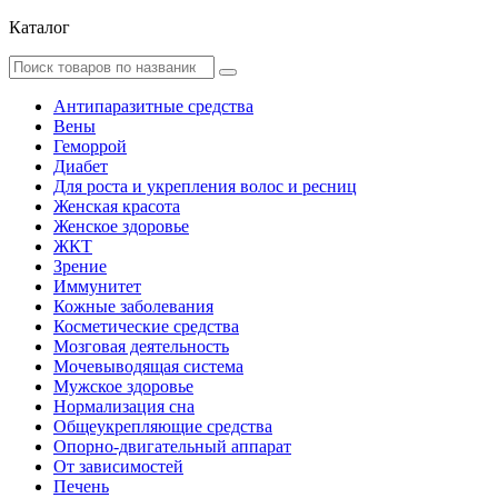
Каталог
Антипаразитные средства
Вены
Геморрой
Диабет
Для роста и укрепления волос и ресниц
Женская красота
Женское здоровье
ЖКТ
Зрение
Иммунитет
Кожные заболевания
Косметические средства
Мозговая деятельность
Мочевыводящая система
Мужское здоровье
Нормализация сна
Общеукрепляющие средства
Опорно-двигательный аппарат
От зависимостей
Печень