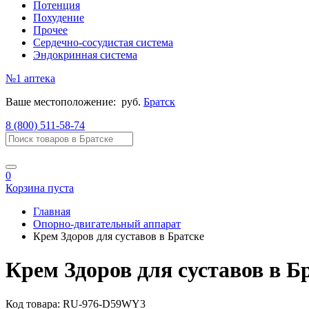
Потенция
Похудение
Прочее
Сердечно-сосудистая система
Эндокринная система
№1
аптека
Ваше местоположение:
руб.
Братск
8 (800) 511-58-74
0
Корзина пуста
Главная
Опорно-двигательный аппарат
Крем Здоров для суставов в Братске
Крем Здоров для суставов в Б
Код товара:
RU-976-D59WY3