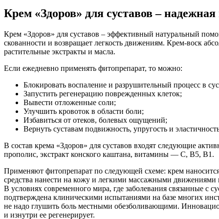
Крем «Здоров» для суставов – надежна
Крем «Здоров» для суставов – эффективный натуральный помо
скованности и возвращает легкость движениям. Крем-воск абсо
растительные экстракты и масла.
Если ежедневно применять фитопрепарат, то можно:
Блокировать воспаление и разрушительный процесс в сус
Запустить регенерацию поврежденных клеток;
Вывести отложенные соли;
Улучшить кровоток в области боли;
Избавиться от отеков, болевых ощущений;
Вернуть суставам подвижность, упругость и эластичность
В состав крема «Здоров» для суставов входят следующие актив
прополис, экстракт конского каштана, витамины — С, В5, В1.
Применяют фитопрепарат по следующей схеме: крем наносится 
средства нанести на кожу и легкими массажными движениями в
В условиях современного мира, где заболевания связанные с с
подтверждена клиническими испытаниями на базе многих инст
не надо глушить боль местными обезболивающими. Инновацион
и изнутри ее регенерирует.