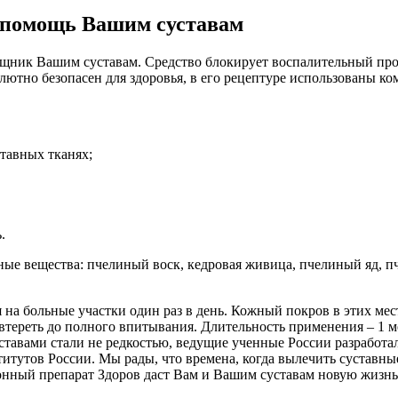
я помощь Вашим суставам
щник Вашим суставам. Средство блокирует воспалительный проц
лютно безопасен для здоровья, в его рецептуре использованы к
тавных тканях;
.
ные вещества: пчелиный воск, кедровая живица, пчелиный яд, п
на больные участки один раз в день. Кожный покров в этих мес
тереть до полного впитывания. Длительность применения – 1 м
уставами стали не редкостью, ведущие ученные России разработ
итутов России. Мы рады, что времена, когда вылечить суставны
ный препарат Здоров даст Вам и Вашим суставам новую жизнь. 