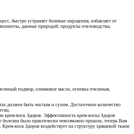
есс, быстро устраняет болевые ощущения, избавляет от
омпоненты, данные природой: продукты пчеловодства,
челиный подмор, оливковое масло, огневка пчелиная,
тах должен быть чистым и сухим. Достаточное количество
есяц.
али крем-воск Здоров. Эффективность крем-воска Здоров
е болезни было практически невозможно прошли, теперь Вам
Крем-воск Здоров воздействует на структуру хрящевой ткани