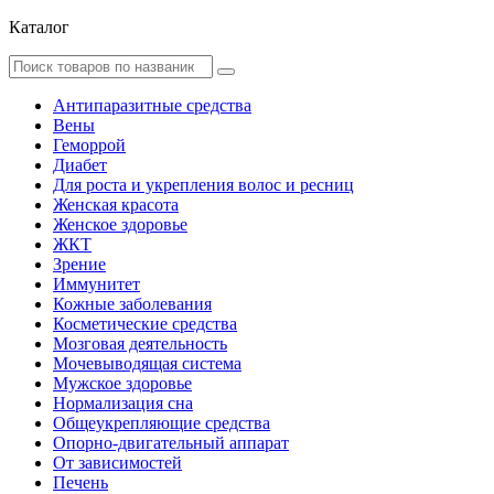
Каталог
Антипаразитные средства
Вены
Геморрой
Диабет
Для роста и укрепления волос и ресниц
Женская красота
Женское здоровье
ЖКТ
Зрение
Иммунитет
Кожные заболевания
Косметические средства
Мозговая деятельность
Мочевыводящая система
Мужское здоровье
Нормализация сна
Общеукрепляющие средства
Опорно-двигательный аппарат
От зависимостей
Печень