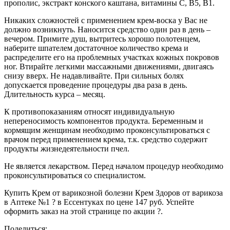
прополис, экстракт конского каштана, витамины С, В5, В1.
Никаких сложностей с применением крем-воска у Вас не
должно возникнуть. Наносится средство один раз в день –
вечером. Примите душ, вытритесь хорошо полотенцем,
наберите шпателем достаточное количество крема и
распределите его на проблемных участках кожных покровов
ног. Втирайте легкими массажными движениями, двигаясь
снизу вверх. Не надавливайте. При сильных болях
допускается проведение процедуры два раза в день.
Длительность курса – месяц.
К противопоказаниям относят индивидуальную
непереносимость компонентов продукта. Беременным и
кормящим женщинам необходимо проконсультироваться с
врачом перед применением крема, т.к. средство содержит
продукты жизнедеятельности пчел.
Не является лекарством. Перед началом процедур необходимо
проконсультироваться со специалистом.
Купить Крем от варикозной болезни Крем Здоров от варикоза
в Аптеке №1 ? в Ессентуках по цене 147 руб. Успейте
оформить заказ на этой странице по акции ?.
Поделиться: