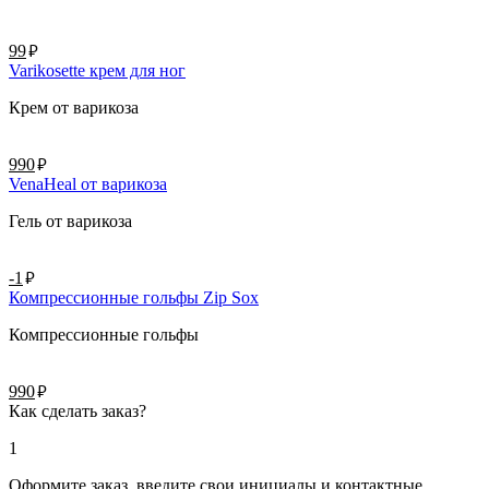
руб.
99
Varikosette крем для ног
Крем от варикоза
руб.
990
VenaHeal от варикоза
Гель от варикоза
руб.
-1
Компрессионные гольфы Zip Sox
Компрессионные гольфы
руб.
990
Как сделать заказ?
1
Оформите заказ, введите свои инициалы и контактные