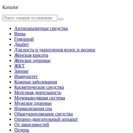
Каталог
Антипаразитные средства
Вены
Геморрой
Диабет
Для роста и укрепления волос и ресниц
Женская красота
Женское здоровье
ЖКТ
Зрение
Иммунитет
Кожные заболевания
Косметические средства
Мозговая деятельность
Мочевыводящая система
Мужское здоровье
Нормализация сна
Общеукрепляющие средства
Опорно-двигательный аппарат
От зависимостей
Печень