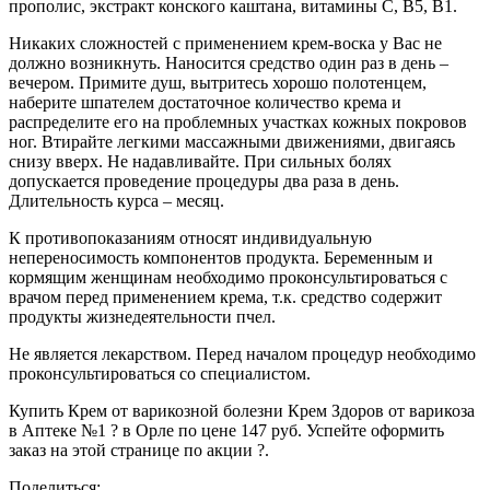
прополис, экстракт конского каштана, витамины С, В5, В1.
Никаких сложностей с применением крем-воска у Вас не
должно возникнуть. Наносится средство один раз в день –
вечером. Примите душ, вытритесь хорошо полотенцем,
наберите шпателем достаточное количество крема и
распределите его на проблемных участках кожных покровов
ног. Втирайте легкими массажными движениями, двигаясь
снизу вверх. Не надавливайте. При сильных болях
допускается проведение процедуры два раза в день.
Длительность курса – месяц.
К противопоказаниям относят индивидуальную
непереносимость компонентов продукта. Беременным и
кормящим женщинам необходимо проконсультироваться с
врачом перед применением крема, т.к. средство содержит
продукты жизнедеятельности пчел.
Не является лекарством. Перед началом процедур необходимо
проконсультироваться со специалистом.
Купить Крем от варикозной болезни Крем Здоров от варикоза
в Аптеке №1 ? в Орле по цене 147 руб. Успейте оформить
заказ на этой странице по акции ?.
Поделиться: