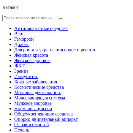
Каталог
Антипаразитные средства
Вены
Геморрой
Диабет
Для роста и укрепления волос и ресниц
Женская красота
Женское здоровье
ЖКТ
Зрение
Иммунитет
Кожные заболевания
Косметические средства
Мозговая деятельность
Мочевыводящая система
Мужское здоровье
Нормализация сна
Общеукрепляющие средства
Опорно-двигательный аппарат
От зависимостей
Печень