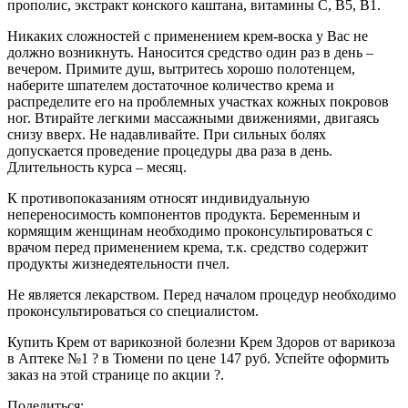
прополис, экстракт конского каштана, витамины С, В5, В1.
Никаких сложностей с применением крем-воска у Вас не
должно возникнуть. Наносится средство один раз в день –
вечером. Примите душ, вытритесь хорошо полотенцем,
наберите шпателем достаточное количество крема и
распределите его на проблемных участках кожных покровов
ног. Втирайте легкими массажными движениями, двигаясь
снизу вверх. Не надавливайте. При сильных болях
допускается проведение процедуры два раза в день.
Длительность курса – месяц.
К противопоказаниям относят индивидуальную
непереносимость компонентов продукта. Беременным и
кормящим женщинам необходимо проконсультироваться с
врачом перед применением крема, т.к. средство содержит
продукты жизнедеятельности пчел.
Не является лекарством. Перед началом процедур необходимо
проконсультироваться со специалистом.
Купить Крем от варикозной болезни Крем Здоров от варикоза
в Аптеке №1 ? в Тюмени по цене 147 руб. Успейте оформить
заказ на этой странице по акции ?.
Поделиться: