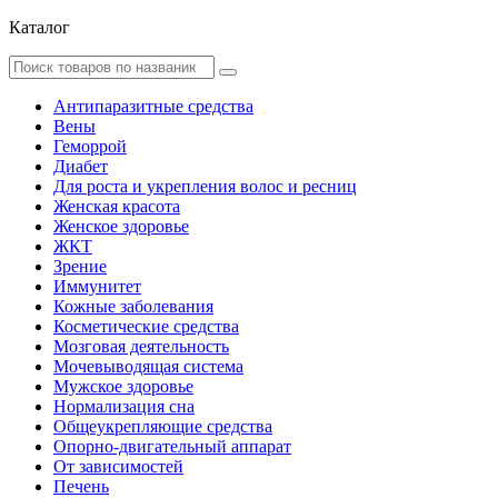
Каталог
Антипаразитные средства
Вены
Геморрой
Диабет
Для роста и укрепления волос и ресниц
Женская красота
Женское здоровье
ЖКТ
Зрение
Иммунитет
Кожные заболевания
Косметические средства
Мозговая деятельность
Мочевыводящая система
Мужское здоровье
Нормализация сна
Общеукрепляющие средства
Опорно-двигательный аппарат
От зависимостей
Печень