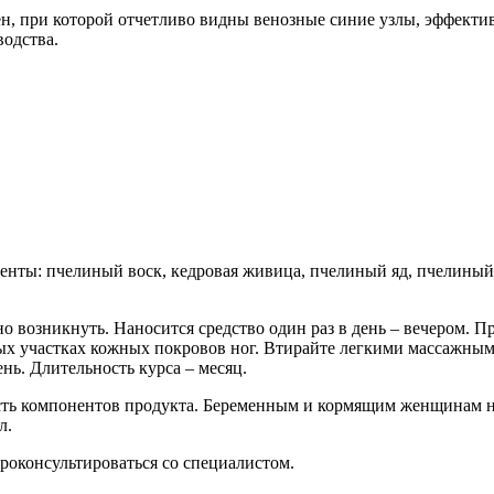
ен, при которой отчетливо видны венозные синие узлы, эффекти
одства.
енты: пчелиный воск, кедровая живица, пчелиный яд, пчелиный 
о возникнуть. Наносится средство один раз в день – вечером. 
ных участках кожных покровов ног. Втирайте легкими массажным
нь. Длительность курса – месяц.
ть компонентов продукта. Беременным и кормящим женщинам не
л.
роконсультироваться со специалистом.