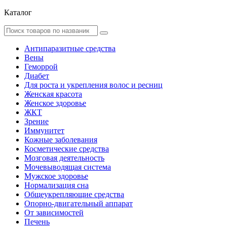
Каталог
Антипаразитные средства
Вены
Геморрой
Диабет
Для роста и укрепления волос и ресниц
Женская красота
Женское здоровье
ЖКТ
Зрение
Иммунитет
Кожные заболевания
Косметические средства
Мозговая деятельность
Мочевыводящая система
Мужское здоровье
Нормализация сна
Общеукрепляющие средства
Опорно-двигательный аппарат
От зависимостей
Печень