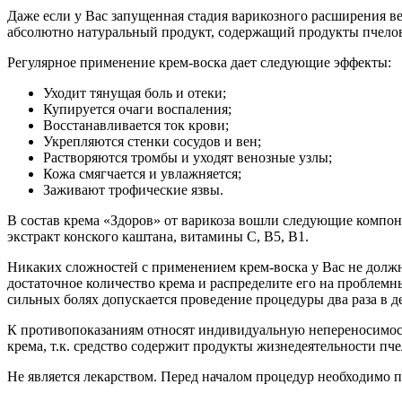
Даже если у Вас запущенная стадия варикозного расширения в
абсолютно натуральный продукт, содержащий продукты пчелов
Регулярное применение крем-воска дает следующие эффекты:
Уходит тянущая боль и отеки;
Купируется очаги воспаления;
Восстанавливается ток крови;
Укрепляются стенки сосудов и вен;
Растворяются тромбы и уходят венозные узлы;
Кожа смягчается и увлажняется;
Заживают трофические язвы.
В состав крема «Здоров» от варикоза вошли следующие компон
экстракт конского каштана, витамины С, В5, В1.
Никаких сложностей с применением крем-воска у Вас не должн
достаточное количество крема и распределите его на проблем
сильных болях допускается проведение процедуры два раза в де
К противопоказаниям относят индивидуальную непереносимос
крема, т.к. средство содержит продукты жизнедеятельности пче
Не является лекарством. Перед началом процедур необходимо п