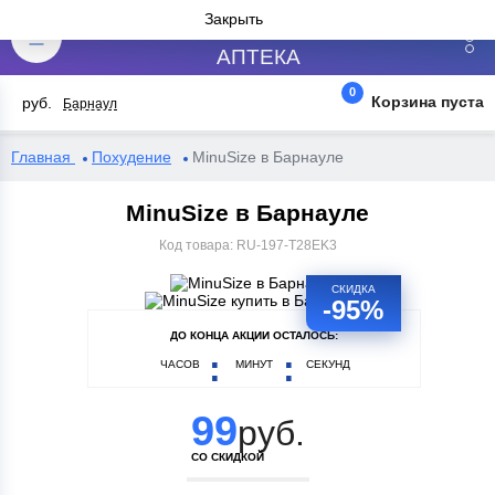
№1
Закрыть
АПТЕКА
0
Корзина пуста
руб.
Барнаул
Главная
Похудение
MinuSize в Барнауле
MinuSize в Барнауле
Код товара:
RU-197-T28EK3
СКИДКА
-95%
ДО КОНЦА АКЦИИ ОСТАЛОСЬ:
ЧАСОВ
МИНУТ
СЕКУНД
99
руб.
СО СКИДКОЙ