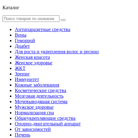
Каталог
Антипаразитные средства
Вены
Геморрой
Диабет
Для роста и укрепления волос и ресниц
Женская красота
Женское здоровье
ЖКТ
Зрение
Иммунитет
Кожные заболевания
Косметические средства
Мозговая деятельность
Мочевыводящая система
Мужское здоровье
Нормализация сна
Общеукрепляющие средства
Опорно-двигательный аппарат
От зависимостей
Печень