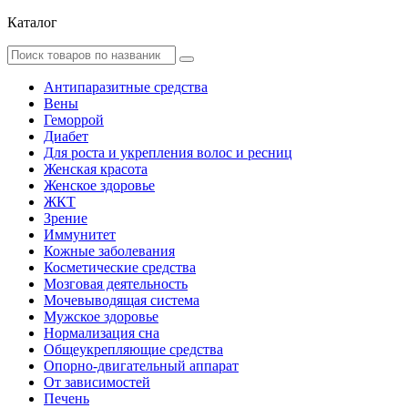
Каталог
Антипаразитные средства
Вены
Геморрой
Диабет
Для роста и укрепления волос и ресниц
Женская красота
Женское здоровье
ЖКТ
Зрение
Иммунитет
Кожные заболевания
Косметические средства
Мозговая деятельность
Мочевыводящая система
Мужское здоровье
Нормализация сна
Общеукрепляющие средства
Опорно-двигательный аппарат
От зависимостей
Печень