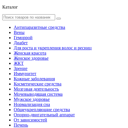
Каталог
Антипаразитные средства
Вены
Геморрой
Диабет
Для роста и укрепления волос и ресниц
Женская красота
Женское здоровье
ЖКТ
Зрение
Иммунитет
Кожные заболевания
Косметические средства
Мозговая деятельность
Мочевыводящая система
Мужское здоровье
Нормализация сна
Общеукрепляющие средства
Опорно-двигательный аппарат
От зависимостей
Печень