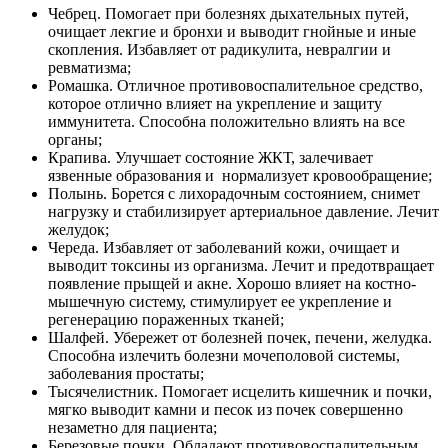
Чебрец. Помогает при болезнях дыхательных путей,
очищает лекгие и бронхи и выводит гнойные и иные
скопления. Избавляет от радикулита, невралгии и
ревматизма;
Ромашка. Отличное противовоспалительное средство,
которое отлично влияет на укрепление и защиту
иммунитета. Способна положительно влиять на все
органы;
Крапива. Улучшает состояние ЖКТ, залечивает
язвенные образования и нормализует кровообращение;
Полынь. Борется с лихорадочным состоянием, снимет
нагрузку и стабилизирует артериальное давление. Лечит
желудок;
Череда. Избавляет от заболеваний кожи, очищает и
выводит токсины из организма. Лечит и предотвращает
появление прыщей и акне. Хорошо влияет на костно-
мышечную систему, стимулирует ее укрепление и
регенерацию пораженных тканей;
Шалфей. Убережет от болезней почек, печени, желудка.
Способна излечить болезни мочеполовой системы,
заболевания простаты;
Тысячелистник. Помогает исцелить кишечник и почки,
мягко выводит камни и песок из почек совершенно
незаметно для пациента;
Березовые почки. Обладают противовоспалительным