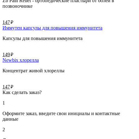
Zb Pain Relief - ортопедические пластыри от болей в
позвоночнике
руб.
147
Иммутен капсулы для повышения иммунитета
Капсулы для повышения иммунитета
руб.
149
Newbix хлорелла
Концентрат живой хлореллы
руб.
147
Как сделать заказ?
1
Оформите заказ, введите свои инициалы и контактные
данные
2