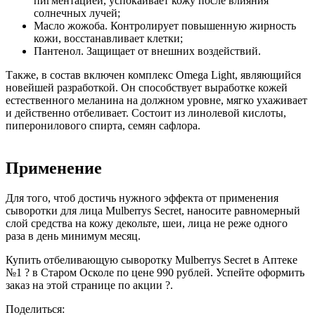
пигментацией, успокаивает кожу после влияния
солнечных лучей;
Масло жожоба. Контролирует повышенную жирность
кожи, восстанавливает клетки;
Пантенол. Защищает от внешних воздействий.
Также, в состав включен комплекс Omega Light, являющийся
новейшей разработкой. Он способствует выработке кожей
естественного меланина на должном уровне, мягко ухаживает
и действенно отбеливает. Состоит из линолевой кислоты,
пиперонилового спирта, семян сафлора.
Применение
Для того, чтоб достичь нужного эффекта от применения
сыворотки для лица Mulberrys Secret, наносите равномерный
слой средства на кожу декольте, шеи, лица не реже одного
раза в день минимум месяц.
Купить отбеливающую сыворотку Mulberrys Secret в Аптеке
№1 ? в Старом Осколе по цене 990 рублей. Успейте оформить
заказ на этой странице по акции ?.
Поделиться: