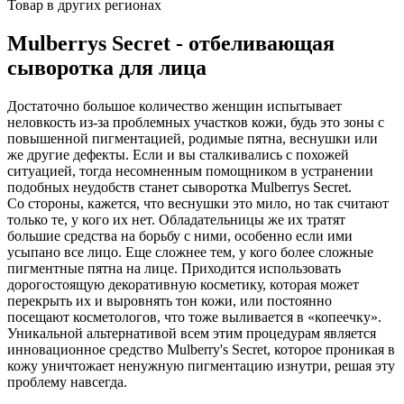
Товар в других регионах
Mulberrys Secret - отбеливающая
сыворотка для лица
Достаточно большое количество женщин испытывает
неловкость из-за проблемных участков кожи, будь это зоны с
повышенной пигментацией, родимые пятна, веснушки или
же другие дефекты. Если и вы сталкивались с похожей
ситуацией, тогда несомненным помощником в устранении
подобных неудобств станет сыворотка Mulberrys Secret.
Со стороны, кажется, что веснушки это мило, но так считают
только те, у кого их нет. Обладательницы же их тратят
большие средства на борьбу с ними, особенно если ими
усыпано все лицо. Еще сложнее тем, у кого более сложные
пигментные пятна на лице. Приходится использовать
дорогостоящую декоративную косметику, которая может
перекрыть их и выровнять тон кожи, или постоянно
посещают косметологов, что тоже выливается в «копеечку».
Уникальной альтернативой всем этим процедурам является
инновационное средство Mulberry's Secret, которое проникая в
кожу уничтожает ненужную пигментацию изнутри, решая эту
проблему навсегда.