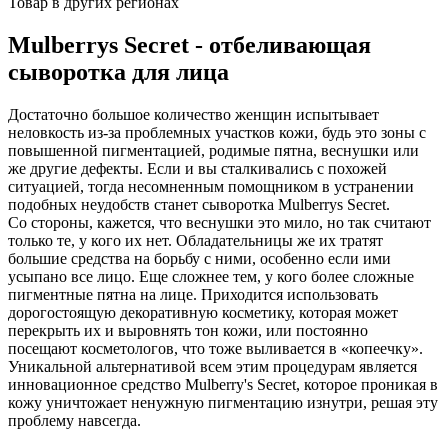
Товар в других регионах
Mulberrys Secret - отбеливающая
сыворотка для лица
Достаточно большое количество женщин испытывает
неловкость из-за проблемных участков кожи, будь это зоны с
повышенной пигментацией, родимые пятна, веснушки или
же другие дефекты. Если и вы сталкивались с похожей
ситуацией, тогда несомненным помощником в устранении
подобных неудобств станет сыворотка Mulberrys Secret.
Со стороны, кажется, что веснушки это мило, но так считают
только те, у кого их нет. Обладательницы же их тратят
большие средства на борьбу с ними, особенно если ими
усыпано все лицо. Еще сложнее тем, у кого более сложные
пигментные пятна на лице. Приходится использовать
дорогостоящую декоративную косметику, которая может
перекрыть их и выровнять тон кожи, или постоянно
посещают косметологов, что тоже выливается в «копеечку».
Уникальной альтернативой всем этим процедурам является
инновационное средство Mulberry's Secret, которое проникая в
кожу уничтожает ненужную пигментацию изнутри, решая эту
проблему навсегда.