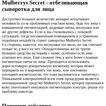
Mulberrys Secret - отбеливающая
сыворотка для лица
Достаточно большое количество женщин испытывает
неловкость из-за проблемных участков кожи, будь это зоны с
повышенной пигментацией, родимые пятна, веснушки или
же другие дефекты. Если и вы сталкивались с похожей
ситуацией, тогда несомненным помощником в устранении
подобных неудобств станет сыворотка Mulberrys Secret.
Со стороны, кажется, что веснушки это мило, но так считают
только те, у кого их нет. Обладательницы же их тратят
большие средства на борьбу с ними, особенно если ими
усыпано все лицо. Еще сложнее тем, у кого более сложные
пигментные пятна на лице. Приходится использовать
дорогостоящую декоративную косметику, которая может
перекрыть их и выровнять тон кожи, или постоянно
посещают косметологов, что тоже выливается в «копеечку».
Уникальной альтернативой всем этим процедурам является
инновационное средство Mulberry's Secret, которое проникая в
кожу уничтожает ненужную пигментацию изнутри, решая эту
проблему навсегда.
Принцип действия