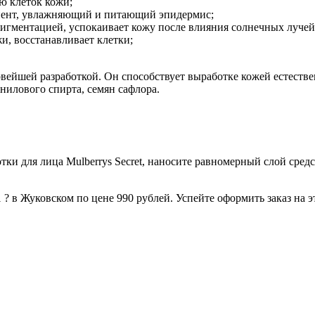
ю клеток кожи;
ент, увлажняющий и питающий эпидермис;
игментацией, успокаивает кожу после влияния солнечных лучей
, восстанавливает клетки;
овейшей разработкой. Он способствует выработке кожей естеств
онилового спирта, семян сафлора.
ки для лица Mulberrys Secret, наносите равномерный слой средст
? в Жуковском по цене 990 рублей. Успейте оформить заказ на э