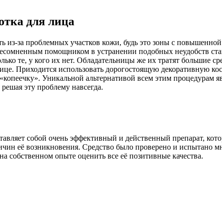
отка для лица
 из-за проблемных участков кожи, будь это зоны с повышенной
 несомненным помощником в устранении подобных неудобств стан
лько те, у кого их нет. Обладательницы же их тратят большие ср
лице. Приходится использовать дорогостоящую декоративную кос
«копеечку». Уникальной альтернативой всем этим процедурам явл
решая эту проблему навсегда.
ставляет собой очень эффективный и действенный препарат, кот
ричин её возникновения. Средство было проверено и испытано м
 на собственном опыте оценить все её позитивные качества.