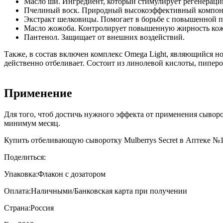
Масло ши. Ингредиент, который стимулирует регенераци
Пчелиный воск. Природный высокоэффективный компон
Экстракт шелковицы. Помогает в борьбе с повышенной п
Масло жожоба. Контролирует повышенную жирность кожи
Пантенол. Защищает от внешних воздействий.
Также, в состав включен комплекс Omega Light, являющийся н
действенно отбеливает. Состоит из линолевой кислоты, пипер
Применение
Для того, чтоб достичь нужного эффекта от применения сыворот
минимум месяц.
Купить отбеливающую сыворотку Mulberrys Secret в Аптеке №1 
Поделиться:
Упаковка:
Флакон с дозатором
Оплата:
Наличными/Банковская карта при получении
Страна:
Россия