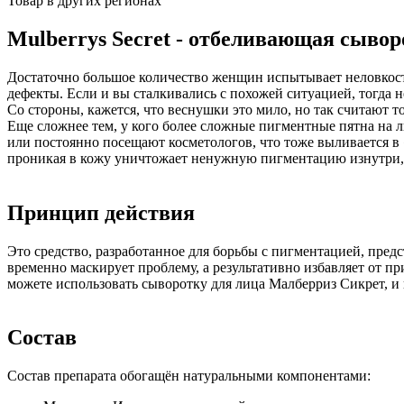
Товар в других регионах
Mulberrys Secret - отбеливающая сывор
Достаточно большое количество женщин испытывает неловкость
дефекты. Если и вы сталкивались с похожей ситуацией, тогда
Со стороны, кажется, что веснушки это мило, но так считают то
Еще сложнее тем, у кого более сложные пигментные пятна на 
или постоянно посещают косметологов, что тоже выливается в 
проникая в кожу уничтожает ненужную пигментацию изнутри, 
Принцип действия
Это средство, разработанное для борьбы с пигментацией, пред
временно маскирует проблему, а результативно избавляет от п
можете использовать сыворотку для лица Малберриз Сикрет, и
Состав
Состав препарата обогащён натуральными компонентами: