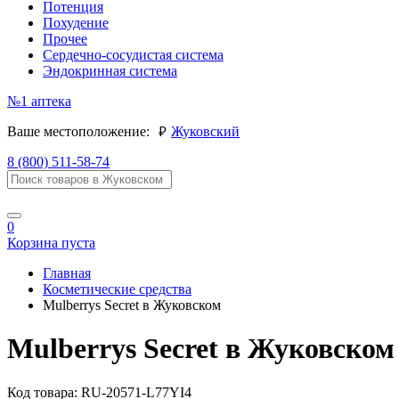
Потенция
Похудение
Прочее
Сердечно-сосудистая система
Эндокринная система
№1
аптека
руб.
Ваше местоположение:
Жуковский
8 (800) 511-58-74
0
Корзина пуста
Главная
Косметические средства
Mulberrys Secret в Жуковском
Mulberrys Secret в Жуковском
Код товара:
RU-20571-L77YI4