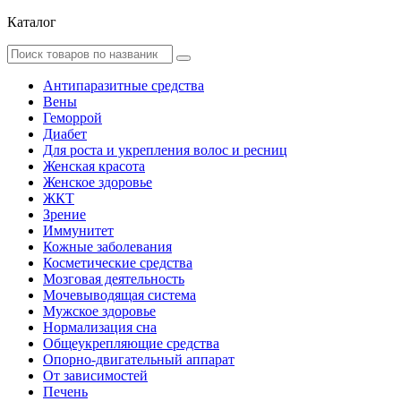
Каталог
Антипаразитные средства
Вены
Геморрой
Диабет
Для роста и укрепления волос и ресниц
Женская красота
Женское здоровье
ЖКТ
Зрение
Иммунитет
Кожные заболевания
Косметические средства
Мозговая деятельность
Мочевыводящая система
Мужское здоровье
Нормализация сна
Общеукрепляющие средства
Опорно-двигательный аппарат
От зависимостей
Печень