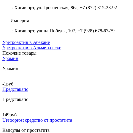
г. Хасавюрт, ул. Грозненская, 86а, +7 (872) 315-23-92
Империя
г. Хасавюрт, улица Победы, 107, +7 (928) 678-67-79
Уретроактив в Абакане
Уретроактив в Альметьевске
Похожие товары
Уромин
Уромин
-1
руб.
Предстакапс
Предстакапс
149
руб.
Uretroprost средство от простатита
Капсулы от простатита