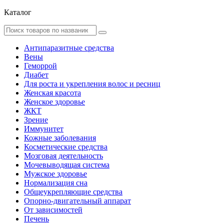
Каталог
Антипаразитные средства
Вены
Геморрой
Диабет
Для роста и укрепления волос и ресниц
Женская красота
Женское здоровье
ЖКТ
Зрение
Иммунитет
Кожные заболевания
Косметические средства
Мозговая деятельность
Мочевыводящая система
Мужское здоровье
Нормализация сна
Общеукрепляющие средства
Опорно-двигательный аппарат
От зависимостей
Печень