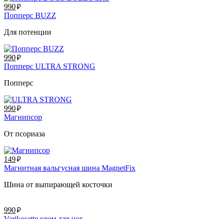
руб.
990
Попперс BUZZ
Для потенции
руб.
990
Попперс ULTRA STRONG
Попперс
руб.
990
Магнипсор
От псориаза
руб.
149
Магнитная вальгусная шина MagnetFix
Шина от выпирающей косточки
руб.
990
Varikosette крем для ног