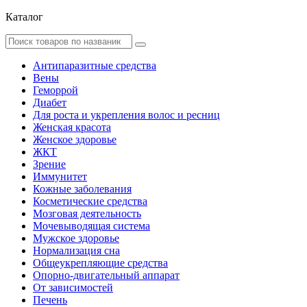
Каталог
Антипаразитные средства
Вены
Геморрой
Диабет
Для роста и укрепления волос и ресниц
Женская красота
Женское здоровье
ЖКТ
Зрение
Иммунитет
Кожные заболевания
Косметические средства
Мозговая деятельность
Мочевыводящая система
Мужское здоровье
Нормализация сна
Общеукрепляющие средства
Опорно-двигательный аппарат
От зависимостей
Печень