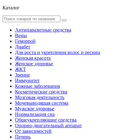
Каталог
Антипаразитные средства
Вены
Геморрой
Диабет
Для роста и укрепления волос и ресниц
Женская красота
Женское здоровье
ЖКТ
Зрение
Иммунитет
Кожные заболевания
Косметические средства
Мозговая деятельность
Мочевыводящая система
Мужское здоровье
Нормализация сна
Общеукрепляющие средства
Опорно-двигательный аппарат
От зависимостей
Печень