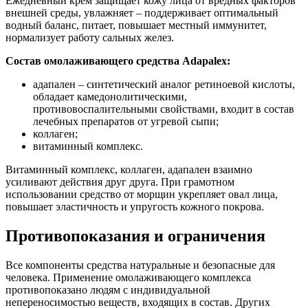
Ежедневный крем защищает кожу лица от вредных факторов
внешней среды, увлажняет – поддерживает оптимальный
водный баланс, питает, повышает местный иммунитет,
нормализует работу сальных желез.
Состав омолаживающего средства Adapalex:
адапален – синтетический аналог ретиноевой кислоты,
обладает камедонолитическими,
противовоспалительными свойствами, входит в состав
лечебных препаратов от угревой сыпи;
коллаген;
витаминный комплекс.
Витаминный комплекс, коллаген, адапален взаимно
усиливают действия друг друга. При грамотном
использовании средство от морщин укрепляет овал лица,
повышает эластичность и упругость кожного покрова.
Противопоказания и ограничения
Все компоненты средства натуральные и безопасные для
человека. Применение омолаживающего комплекса
противопоказано людям с индивидуальной
непереносимостью веществ, входящих в состав. Других