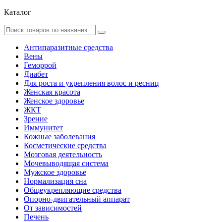
Каталог
Антипаразитные средства
Вены
Геморрой
Диабет
Для роста и укрепления волос и ресниц
Женская красота
Женское здоровье
ЖКТ
Зрение
Иммунитет
Кожные заболевания
Косметические средства
Мозговая деятельность
Мочевыводящая система
Мужское здоровье
Нормализация сна
Общеукрепляющие средства
Опорно-двигательный аппарат
От зависимостей
Печень