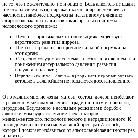
не то, что не желательно, но и опасно. Ведь алкоголь не щадит
ничего на своем пути, поражает каждый орган человека, в
частности, наиболее подвержены негативному влиянию
спиртосодержащих напитков такие органы и системы
человеческого организма:
Печень – при тяжелых интоксикациях существует
вероятность развития цирроза;
Почки – страдают, по причине сильной нагрузки на
этот орган;
Сердечно сосудистая система – грозит повышением или
понижением артериального давления, развития
инсульта, инфаркта;
Нервная система – алкоголь разрушает нервные клетки,
которые в дальнейшем не поддаются восстановлению.
От отчаяния многие жены, матери, сестры, дочери прибегают
к различным методам лечения – традиционным и, наоборот,
народным. Безусловно, идеальным решением в борьбе с
алкоголизмом будет сочетание трех факторов –
медикаментозного, психологического и нетрадиционного. К
последнему относится нашумевший препарат Alcolock,
который помогает избавиться от алкогольной зависимости раз
и навсегда.